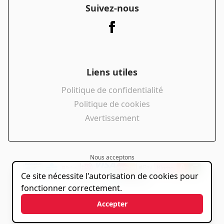
Suivez-nous
Liens utiles
Politique de confidentialité
Politique de cookies
Avertissement
Nous acceptons
Ce site nécessite l'autorisation de cookies pour
powered by
fonctionner correctement.
Accepter