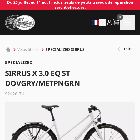
Du 25 juillet au 11 août inclus, seuls de petits travaux de réparation
seront effectués.
0
retour
SPECIALIZED SIRRUS
Vélos fitness
SPECIALIZED
SIRRUS X 3.0 EQ ST
DOVGRY/METPNGRN
92426-74
✕