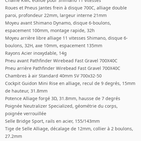
Chaîne KMC eGlide pour Shimano 11 vitesses
Roues et Pneus Jantes frein à disque 700C, alliage double
paroi, profondeur 22mm, largeur interne 21mm
Moyeu avant Shimano Dynamo, disque 6-boulons,
espacement 100mm, montage rapide, 32h
Moyeu arrière libre alliage 11 vitesses Shimano, disque 6-
boulons, 32H, axe 10mm, espacement 135mm
Rayons Acier inoxydable, 14g
Pneu avant Pathfinder Wirebead Fast Gravel 700X40C
Pneu arrière Pathfinder Wirebead Fast Gravel 700X40C
Chambres à air Standard 40mm SV 700x32-50
Cockpit Guidon Mini Rise en alliage, recul de 9 degrés, 15mm
de hauteur, 31.8mm
Potence Alliage forgé 3D, 31.8mm, hausse de 7 degrés
Poignée Neutralizer Specialized, géométrie du corps,
poignée verrouillée
Selle Bridge Sport, rails en acier, 155/143mm
Tige de Selle Alliage, décalage de 12mm, collier à 2 boulons,
27.2mm