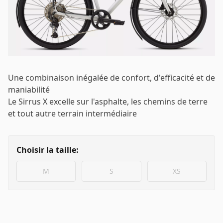
Connecter
Email
*
Mot de passe
*
Une combinaison inégalée de confort, d'efficacité et de
maniabilité
Le Sirrus X excelle sur l'asphalte, les chemins de terre
et tout autre terrain intermédiaire
Se connecter
Choisir la taille:
Se souvenir de moi
Mot de passe oublié ?
M
S
XS