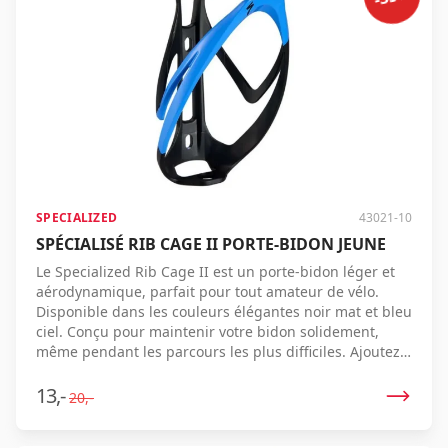
Se connecter
Se souvenir de moi
Mot de passe oublié ?
SPECIALIZED
43021-10
SPÉCIALISÉ RIB CAGE II PORTE-BIDON JEUNE
Le Specialized Rib Cage II est un porte-bidon léger et
aérodynamique, parfait pour tout amateur de vélo.
Disponible dans les couleurs élégantes noir mat et bleu
ciel. Conçu pour maintenir votre bidon solidement,
même pendant les parcours les plus difficiles. Ajoutez
cet accessoire essentiel à votre équipement de cyclisme
et profitez de vos balades sans souci.
13,-
20,-