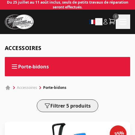
Du 25 juillet au 11 août inclus, seuls de petits travaux de réparation
seront effectués.
0
ACCESSOIRES
Porte-bidons
✕
Porte-bidons
Accessoires
Connecter
Email
*
Filtrer 5 produits
-35%
Mot de passe
*