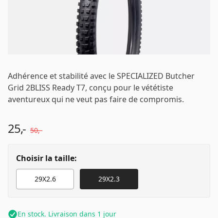
Email
*
Mot de passe
*
Adhérence et stabilité avec le SPECIALIZED Butcher
Grid 2BLISS Ready T7, conçu pour le vététiste
aventureux qui ne veut pas faire de compromis.
Se connecter
25,-
50,-
Se souvenir de moi
Mot de passe oublié ?
Choisir la taille:
29X2.6
29X2.3
En stock. Livraison dans 1 jour