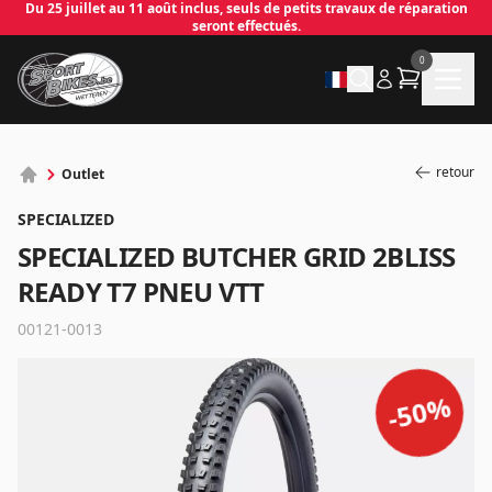
Du 25 juillet au 11 août inclus, seuls de petits travaux de réparation
seront effectués.
0
retour
Outlet
SPECIALIZED
SPECIALIZED BUTCHER GRID 2BLISS
READY T7 PNEU VTT
00121-0013
✕
%
50
-
Connecter