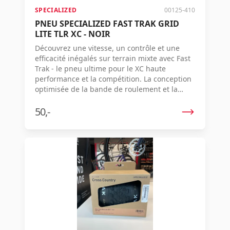
SPECIALIZED
00125-410
PNEU SPECIALIZED FAST TRAK GRID
LITE TLR XC - NOIR
Découvrez une vitesse, un contrôle et une
efficacité inégalés sur terrain mixte avec Fast
Trak - le pneu ultime pour le XC haute
performance et la compétition. La conception
optimisée de la bande de roulement et la
hauteur des crampons réduite diminuent le
poids de 110 g et améliorent la résistance au
50,-
roulement de 5 %, garantissant une
accélération plus rapide, une maniabilité
supérieure et des performances de pointe
dans toutes les conditions. Utilisation -
Compétition et randonnée XC. Terrain -
Montagne. Composés - GRIPTON T5/T7. Type -
Tubeless. Combinaison de roues
recommandée - Roval Control World Cup et
Roval Control SL.