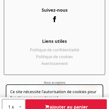
Suivez-nous
Liens utiles
Politique de confidentialité
Politique de cookies
Avertissement
Nous acceptons
Ce site nécessite l'autorisation de cookies pour
powered by
fonctionner correctement.
Accepter
ajouter au panier