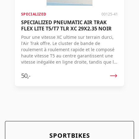
SPECIALIZED
00125-41
SPECIALIZED PNEUMATIC AIR TRAK
FLEX LITE T5/T7 TLR XC 29X2.35 NOIR
Pour une vitesse XC ultime sur terrain durci,
l'Air Trak offre. Le cluster de bande de
roulement à roulement rapide et le composé
haute vitesse T5 au centre garantissent une
vitesse inégalée en ligne droite, tandis que le
composé T7 adhérent sur les côtés assure la
traction pour maintenir la vitesse en virage.
50,-
Notre carcasse Flex Lite la plus légère
maintient le pneu à seulement 575 grammes,
ce qui assure des accélérations éclairs et des
performances de pointe en montée. Lorsque
la vitesse pure est primordiale, l'Air Trak est le
choix parfait. Utilisation - Course XC. Terrain -
Montagne - Terrain durci. Enveloppe - 60TPI
Flex Lite. Composés - GRIPTON T5/T7. Type -
Tubeless. Combinaison de roues
SPORTBIKES
recommandée - Roval Control World Cup et