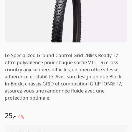
Mot de passe
*
Le Specialized Ground Control Grid 2Bliss Ready T7
Se connecter
offre polyvalence pour chaque sortie VTT. Du cross-
country aux sentiers difficiles, ce pneu offre vitesse,
adhérence et stabilité. Avec son design unique Block-
Se souvenir de moi
Mot de passe oublié ?
In-Block, châssis GRID et composition GRIPTON® T7,
assurez-vous une randonnée fluide avec une
protection optimale.
25,-
45,-