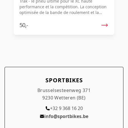
Trak - le pneu ultime pour le XC haute
performance et la compétition. La conception
optimisée de la bande de roulement et la
hauteur des crampons réduite diminuent le
poids de 110 g et améliorent la résistance au
50,-
roulement de 5 %, garantissant une
accélération plus rapide, une maniabilité
supérieure et des performances de pointe
dans toutes les conditions. Utilisation -
Compétition et randonnée XC. Terrain -
Montagne. Composés - GRIPTON T5/T7. Type -
Tubeless. Combinaison de roues
recommandée - Roval Control World Cup et
Roval Control SL.
SPORTBIKES
Brusselsesteenweg 371
9230 Wetteren (BE)
+32 9 368 16 20
info@sportbikes.be