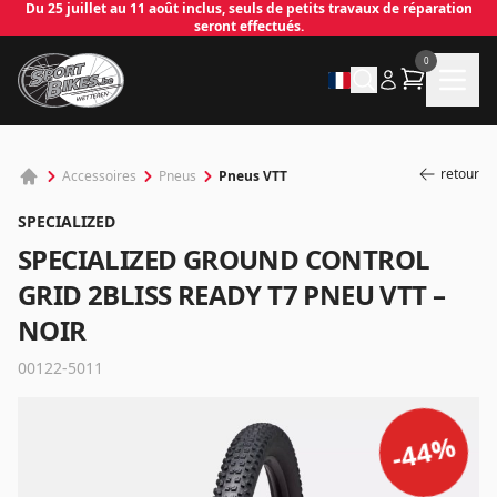
Du 25 juillet au 11 août inclus, seuls de petits travaux de réparation
seront effectués.
0
retour
Pneus VTT
Accessoires
Pneus
SPECIALIZED
SPECIALIZED GROUND CONTROL
GRID 2BLISS READY T7 PNEU VTT –
NOIR
✕
00122-5011
%
Connecter
44
-
Email
*