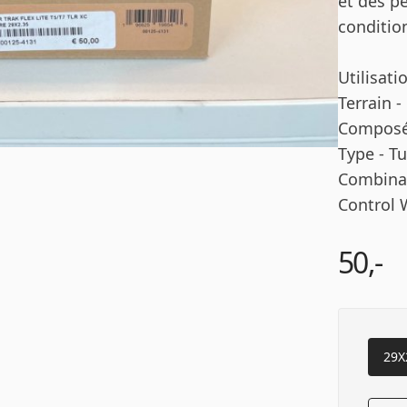
et des p
conditio
Utilisat
Terrain 
Composé
Type - Tu
Combina
Control 
50,-
29X