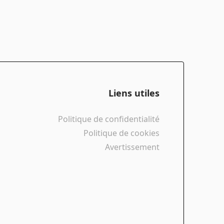
des performances de pointe en
montée. Lorsque la vitesse pure est
primordiale, l'Air Trak est le choix
parfait. Utilisation - Course XC. Terrain
- Montagne - Terrain durci. Enveloppe
- 60TPI Flex Lite. Composés - GRIPTON
T5/T7. Type - Tubeless. Combinaison
de roues recommandée - Roval
Control World Cup et Roval Control SL.
Feedback
Liens utiles
Politique de confidentialité
Politique de cookies
Avertissement