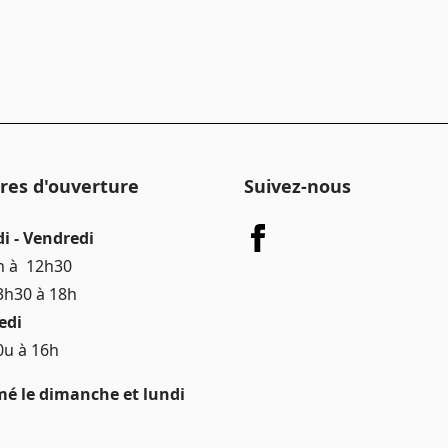
res d'ouverture
Suivez-nous
i - Vendredi
h à 12h30
3h30 à 18h
edi
0u à 16h
é le dimanche et lundi