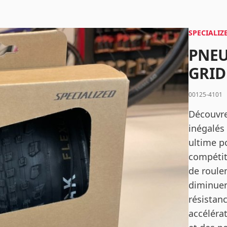
Mot de passe
*
SPECIALIZ
PNEU
GRID 
Se connecter
00125-4101
Se souvenir de moi
Mot de passe oublié ?
Découvrez
inégalés 
ultime p
compétit
de roule
diminuen
résistan
accéléra