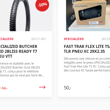
-50%
CIALIZED
00121-001
SPECIALIZED
00125
ECIALIZED BUTCHER
FAST TRAK FLEX LITE T5
ID 2BLISS READY T7
TLR PNEU XC 29X2.35
EU VTT
Découvrez une vitesse et un cont
inégalés avec le pneu SPECIALIZ
rence et stabilité avec le
Fast Trak Flex Lite T5 XC. Conçu p
IALIZED Butcher Grid 2BLISS
des courses XC haute performanc
y T7, conçu pour le vététiste
ce pneu assure une accélération 
tureux qui ne veut pas faire de
rapide et une maniabilité supérie
promis.
-
50,-
50,-