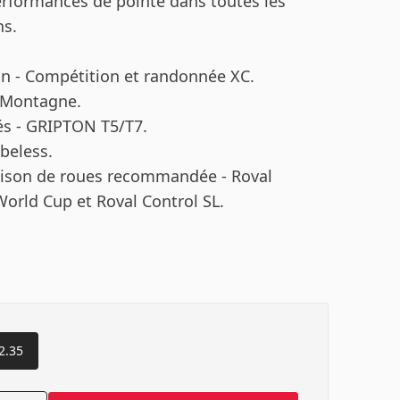
erformances de pointe dans toutes les
ns.
ion - Compétition et randonnée XC.
- Montagne.
s - GRIPTON T5/T7.
beless.
ison de roues recommandée - Roval
World Cup et Roval Control SL.
2.35