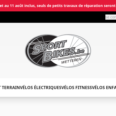
let au 11 août inclus, seuls de petits travaux de réparation seront
se co
✕
Connecter
T TERRAIN
VÉLOS ÉLECTRIQUES
VÉLOS FITNESS
VÉLOS ENF
Email
*