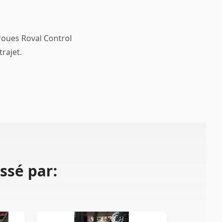
roues Roval Control
trajet.
ssé par: