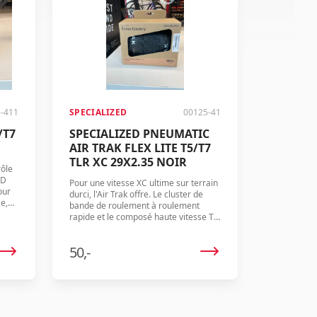
-411
SPECIALIZED
00125-41
/T7
SPECIALIZED PNEUMATIC
AIR TRAK FLEX LITE T5/T7
TLR XC 29X2.35 NOIR
rôle
ED
Pour une vitesse XC ultime sur terrain
our
durci, l'Air Trak offre. Le cluster de
e,
bande de roulement à roulement
plus
rapide et le composé haute vitesse T5
ure.
au centre garantissent une vitesse
inégalée en ligne droite, tandis que le
50,-
composé T7 adhérent sur les côtés
assure la traction pour maintenir la
vitesse en virage. Notre carcasse Flex
Lite la plus légère maintient le pneu à
seulement 575 grammes, ce qui
assure des accélérations éclairs et