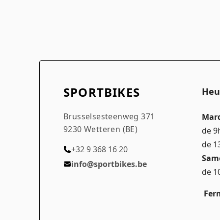
SPORTBIKES
Heu
Brusselsesteenweg 371
Mard
9230 Wetteren (BE)
de 9
de 1
+32 9 368 16 20
Sam
info@sportbikes.be
de 1
Ferm