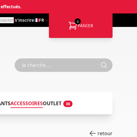
 effectués.
/
nnecter
s'inscrire
FR
0
PANIER
ANTS
ACCESSOIRES
OUTLET
38
retour