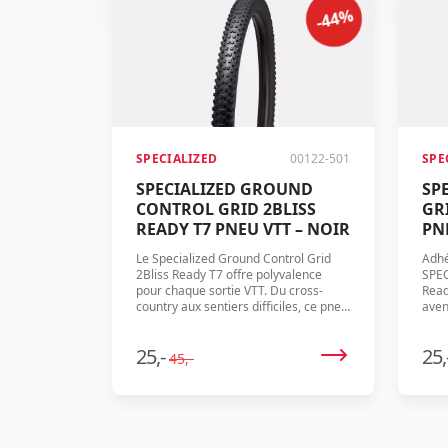
-44%
SPECIALIZED
00122-501
SPE
SPECIALIZED GROUND
SP
CONTROL GRID 2BLISS
GR
READY T7 PNEU VTT – NOIR
PN
Le Specialized Ground Control Grid
Adhé
2Bliss Ready T7 offre polyvalence
SPEC
pour chaque sortie VTT. Du cross-
Read
country aux sentiers difficiles, ce pneu
aven
offre vitesse, adhérence et stabilité.
com
Avec son design unique Block-In-
25,-
25,
Block, châssis GRID et composition
45,-
GRIPTON® T7, assurez-vous une
randonnée fluide avec une protection
optimale.