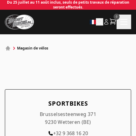
Du 25 juillet au 11 août inclus, seuls de petits travaux de réparation
seront effectués.
0
✕
Magasin de vélos
Connecter
Email
*
Mot de passe
*
SPORTBIKES
Brusselsesteenweg 371
9230 Wetteren (BE)
Se connecter
+32 9 368 16 20