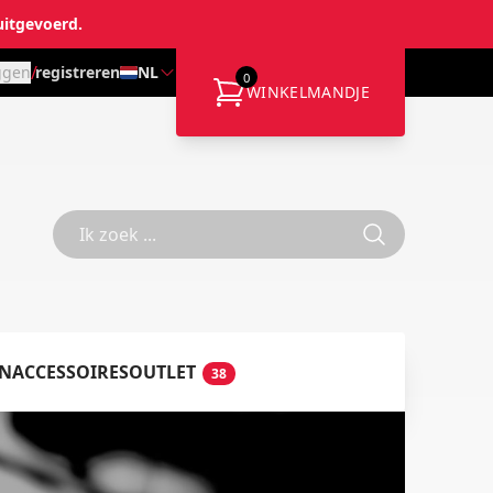
uitgevoerd.
/
ggen
registreren
NL
0
WINKELMANDJE
EN
ACCESSOIRES
OUTLET
38