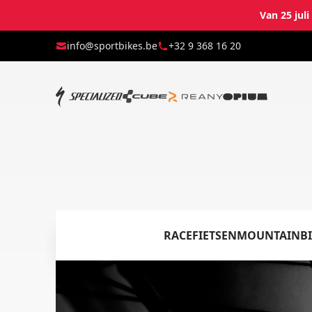
Van 25 jul
info@sportbikes.be
+32 9 368 16 20
RACEFIETSEN
MOUNTAINBI