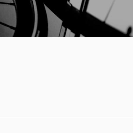
Inloggen
Mij onthouden
Wachtwoord vergeten?