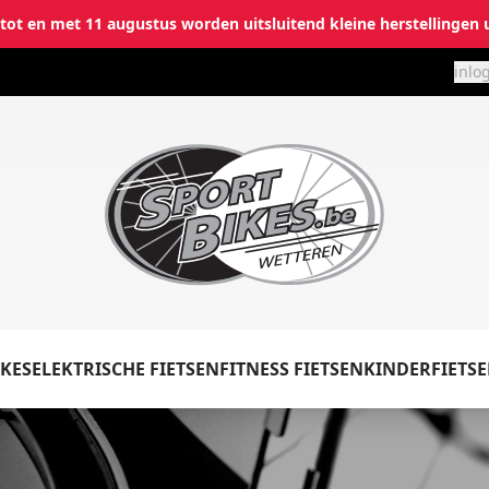
i tot en met 11 augustus worden uitsluitend kleine herstellingen 
inlo
✕
Inloggen
Emailadres
*
KES
ELEKTRISCHE FIETSEN
FITNESS FIETSEN
KINDERFIETS
Wachtwoord
*