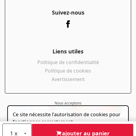
Suivez-nous
Liens utiles
Politique de confidentialité
Politique de cookies
Avertissement
Nous acceptons
Ce site nécessite l'autorisation de cookies pour
powered by
fonctionner correctement.
Accepter
ajouter au panier