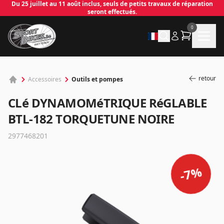
Du 25 juillet au 11 août inclus, seuls de petits travaux de réparation
seront effectués.
0
retour
Outils et pompes
Accessoires
CLé DYNAMOMéTRIQUE RéGLABLE
BTL-182 TORQUETUNE NOIRE
2977468201
✕
%
7
-
Connecter