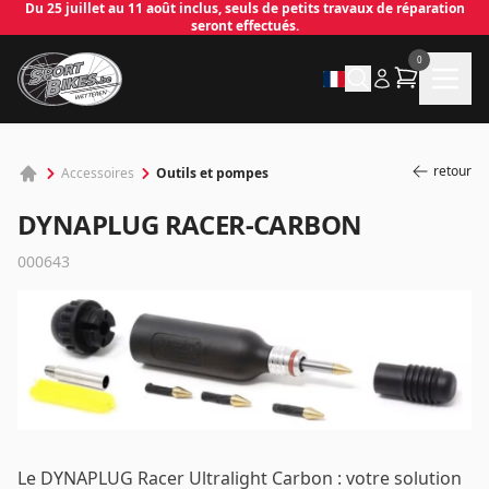
Du 25 juillet au 11 août inclus, seuls de petits travaux de réparation
seront effectués.
0
retour
Outils et pompes
Accessoires
DYNAPLUG RACER-CARBON
000643
✕
Connecter
Le DYNAPLUG Racer Ultralight Carbon : votre solution
Email
*