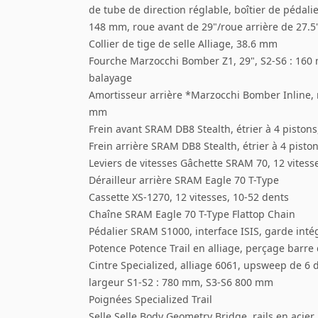
de tube de direction réglable, boîtier de péda
148 mm, roue avant de 29"/roue arrière de 27.
Collier de tige de selle Alliage, 38.6 mm
Fourche Marzocchi Bomber Z1, 29", S2-S6 : 160
balayage
Amortisseur arrière *Marzocchi Bomber Inline,
mm
Frein avant SRAM DB8 Stealth, étrier à 4 piston
Frein arrière SRAM DB8 Stealth, étrier à 4 pist
Leviers de vitesses Gâchette SRAM 70, 12 vitesse
Dérailleur arrière SRAM Eagle 70 T-Type
Cassette XS-1270, 12 vitesses, 10-52 dents
Chaîne SRAM Eagle 70 T-Type Flattop Chain
Pédalier SRAM S1000, interface ISIS, garde int
Potence Potence Trail en alliage, perçage barr
Cintre Specialized, alliage 6061, upsweep de 6
largeur S1-S2 : 780 mm, S3-S6 800 mm
Poignées Specialized Trail
Selle Selle Body Geometry Bridge, rails en acier