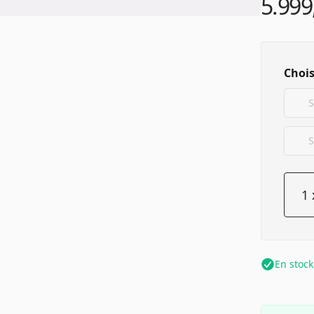
5.999
Choisi
S
S
En stock