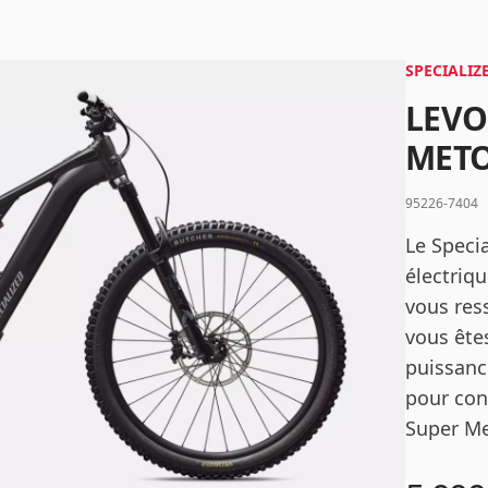
Mot de passe
*
SPECIALIZ
LEVO
METO
Se connecter
95226-7404
Le Specia
Se souvenir de moi
Mot de passe oublié ?
électriq
vous res
vous ête
puissanc
pour con
Super Me