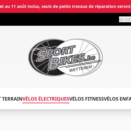
let au 11 août inclus, seuls de petits travaux de réparation seront
se co
✕
T TERRAIN
VÉLOS ÉLECTRIQUES
VÉLOS FITNESS
VÉLOS ENF
Connecter
Email
*