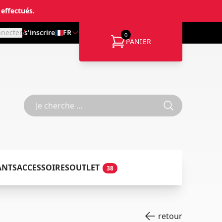
 effectués.
/
nnecter
s'inscrire
FR
0
PANIER
ANTS
ACCESSOIRES
OUTLET
38
retour