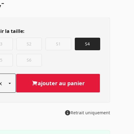
,-
r la taille:
3
S2
S1
S4
5
S6
ajouter au panier
Retrait uniquement