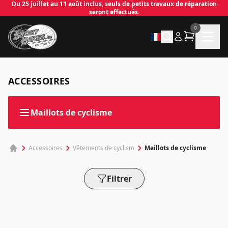
Du 25 juillet au 11 août inclus, seuls de petits travaux de réparation
seront effectués.
0
✕
ACCESSOIRES
Connecter
Maillots de cyclisme
Email
*
Maillots de cyclisme
Accessoires
Vêtements de cyclism
Mot de passe
*
Filtrer