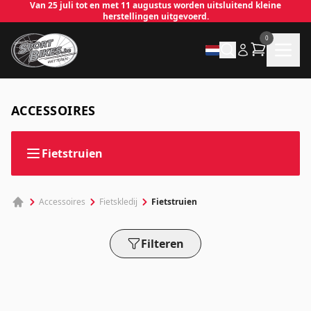
Van 25 juli tot en met 11 augustus worden uitsluitend kleine
herstellingen uitgevoerd.
0
✕
ACCESSOIRES
Inloggen
Fietstruien
Emailadres
*
Fietstruien
Accessoires
Fietskledij
Wachtwoord
*
Filteren