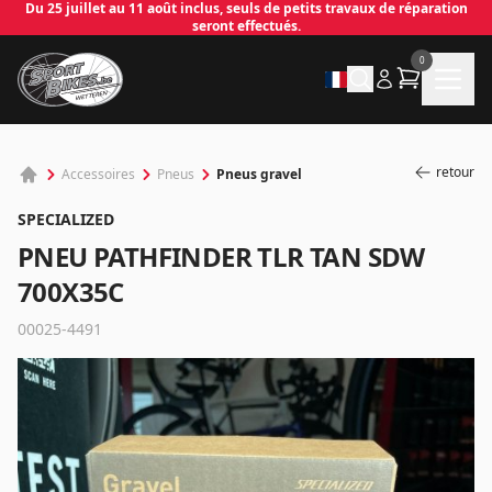
Du 25 juillet au 11 août inclus, seuls de petits travaux de réparation
seront effectués.
0
retour
Pneus gravel
Accessoires
Pneus
SPECIALIZED
PNEU PATHFINDER TLR TAN SDW
700X35C
00025-4491
✕
Connecter
Email
*