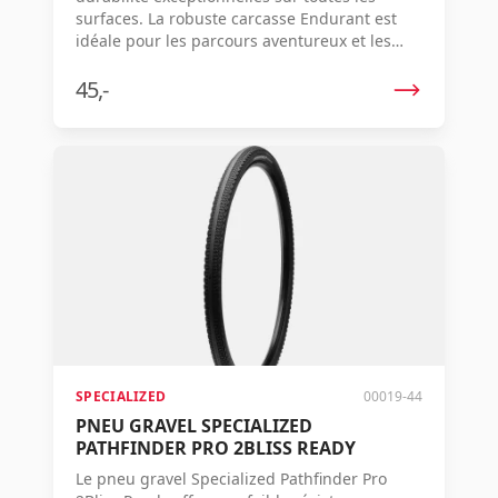
surfaces. La robuste carcasse Endurant est
idéale pour les parcours aventureux et les
charges lourdes, tandis que le compound
GRIPTON® assure un contrôle fiable.
45,-
SPECIALIZED
00019-44
PNEU GRAVEL SPECIALIZED
PATHFINDER PRO 2BLISS READY
Le pneu gravel Specialized Pathfinder Pro