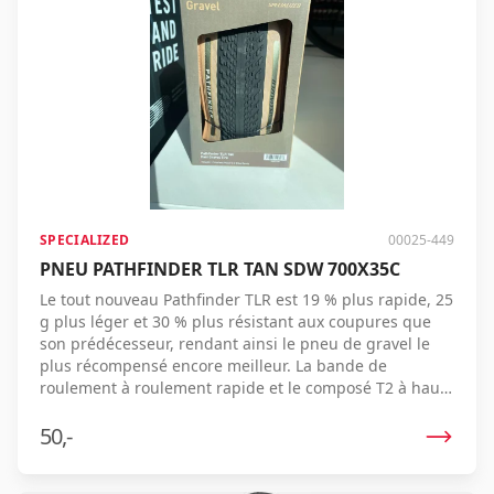
Se connecter
Se souvenir de moi
Mot de passe oublié ?
SPECIALIZED
00025-449
PNEU PATHFINDER TLR TAN SDW 700X35C
Le tout nouveau Pathfinder TLR est 19 % plus rapide, 25
g plus léger et 30 % plus résistant aux coupures que
son prédécesseur, rendant ainsi le pneu de gravel le
plus récompensé encore meilleur. La bande de
roulement à roulement rapide et le composé T2 à haute
vitesse au centre garantissent une vitesse de pointe
sur les lignes droites, tandis que le composé T5 plus
50,-
adhérent sur les crampons d'épaule améliore
l'adhérence dans les virages. La robuste carcasse TLR à