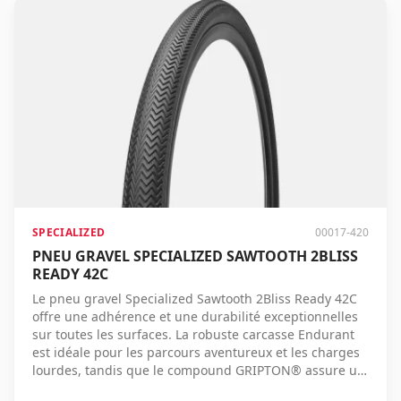
roulement rapide offre une accélération rapide et des
performances optimales en montée, tout en évitant les
crevaisons. Pour une vitesse pure, le Pathfinder est le
choix ultime. Utilisation - Course sur gravier compact.
Terrain - Gravier compact et semi-ameubli. Carcasse -
Carcasse TLR 60 TPI en 3 couches. Composés -
GRIPTON T2/T5. Combinaison de roues recommandée -
Roval Terra. Poids estimé - 700x35c, 380 g, 700x40c, 470
g, 700x45c, 520 g.
SPECIALIZED
00017-420
PNEU GRAVEL SPECIALIZED SAWTOOTH 2BLISS
READY 42C
Le pneu gravel Specialized Sawtooth 2Bliss Ready 42C
offre une adhérence et une durabilité exceptionnelles
sur toutes les surfaces. La robuste carcasse Endurant
est idéale pour les parcours aventureux et les charges
lourdes, tandis que le compound GRIPTON® assure un
contrôle fiable.