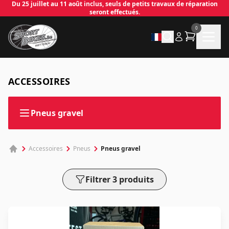
Du 25 juillet au 11 août inclus, seuls de petits travaux de réparation
seront effectués.
0
ACCESSOIRES
✕
Pneus gravel
Connecter
Pneus gravel
Accessoires
Pneus
Email
*
Filtrer 3 produits
Mot de passe
*