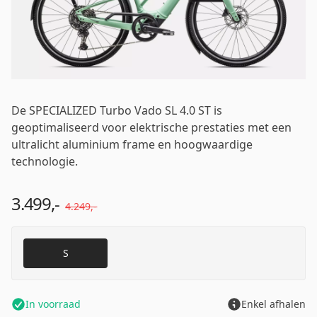
Wachtwoord
*
De SPECIALIZED Turbo Vado SL 4.0 ST is
geoptimaliseerd voor elektrische prestaties met een
ultralicht aluminium frame en hoogwaardige
Inloggen
technologie.
3.499,-
Mij onthouden
Wachtwoord vergeten?
4.249,-
S
In voorraad
Enkel afhalen