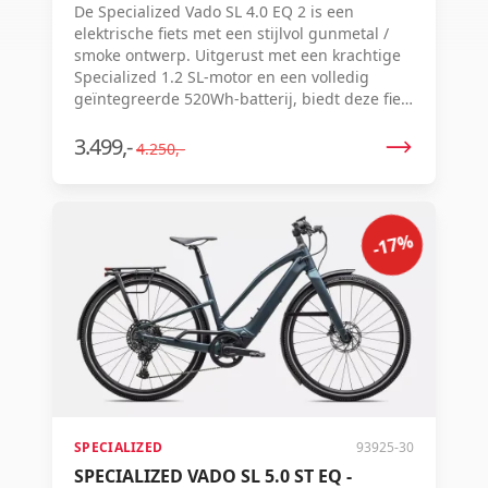
De Specialized Vado SL 4.0 EQ 2 is een
elektrische fiets met een stijlvol gunmetal /
smoke ontwerp. Uitgerust met een krachtige
Specialized 1.2 SL-motor en een volledig
geïntegreerde 520Wh-batterij, biedt deze fiets
een soepele en efficiënte rit. Met Shimano 10-
speed schakelsysteem, hydraulische
3.499,-
4.250,-
schijfremmen en een geavanceerd
Mastermind-display.
-17%
SPECIALIZED
93925-30
SPECIALIZED VADO SL 5.0 ST EQ -