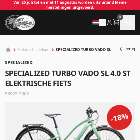
Van 25 juli tot en met 11 augustus worden uitsluitend kleine
herstellingen uitgevoerd.
0
terug
SPECIALIZED TURBO VADO SL
Elektrische fietsen
SPECIALIZED
SPECIALIZED TURBO VADO SL 4.0 ST
ELEKTRISCHE FIETS
93925-5002
✕
%
18
-
Inloggen
Emailadres
*