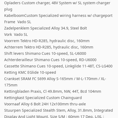
Opladers Custom charger, 48V System w/ SL system charger
plug
KabelboomCustom Specialized wiring harness w/ chargeport
Frame Vado SL
Zadelpenklem Specialized Alloy 34.9, Steel Bolt
Vork Vado SL
Voorrem Tektro HD-R285, hydraulic disc, 160mm
Achterrem Tektro HD-R285, hydraulic disc, 160mm
Shift levers Shimano Cues 10-speed, SL-U6000
Achterderailleur Shimano Cues 10-speed, RD-U6000
Cassette Shimano Cues 10-speed, Linkglide 11-48T, CS-LG400
Ketting KMC EGlide 10-speed
Crankset SRAM FC S699 Alloy S-165mm / M-L-170mm / XL-
175mm
Kettingbladen Praxis, Cl 49.8mm, NW, 44T, Bcd 104mm
Kettingkast Specialized Custom Chainguard
Voornaaf Alloy 6 Bolt 24H 12x100mm thru-axle
Stuurpen Specialized Stealth Stem, Alloy, 31.8mm, Integrated
Display And Light Mount, Size S/M : 60mm 17 Deg, L/XL :