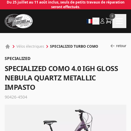
Du 25 juillet au 11 août inclus, seuls de petits travaux de réparation
seront effectués.
0
retour
SPECIALIZED TURBO COMO
Vélos électriques
SPECIALIZED
SPECIALIZED COMO 4.0 IGH GLOSS
NEBULA QUARTZ METALLIC
IMPASTO
90426-4504
✕