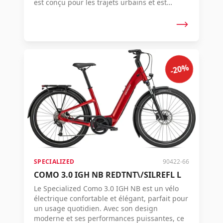
est conçu pour les trajets urbains et est
équipé de garde-boues, d'un éclairage et
d'un cadre bas, ce qui le rend parfait pour les
déplacements quotidiens ou une balade
relaxante en ville. Le Como offre la meilleure
combinaison de puissance, d'autonomie et de
facilité d'utilisation, tout en restant
-20%
incroyablement polyvalent. Confort et style
vont ici de pair - vous voudrez même faire des
détours supplémentaires, simplement parce
qu'il est si agréable à conduire.
SPECIALIZED
90422-66
COMO 3.0 IGH NB REDTNT\/SILREFL L
Le Specialized Como 3.0 IGH NB est un vélo
électrique confortable et élégant, parfait pour
un usage quotidien. Avec son design
moderne et ses performances puissantes, ce