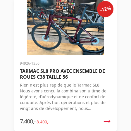
-12%
94926-1356
TARMAC SL8 PRO AVEC ENSEMBLE DE
ROUES C38 TAILLE 56
Rien n'est plus rapide que le Tarmac SL8.
Nous avons conçu la combinaison ultime de
légèreté, d'aérodynamique et de confort de
conduite. Après huit générations et plus de
vingt ans de développement, nous
présentons maintenant le nouveau Tarmac
SL8 - le vélo de course le plus rapide au
7.400,-
8.400,-
monde. Vos jambes sont-elles prêtes ? Avec