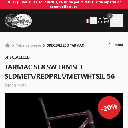
Du 25 juillet au 11 août inclus, seuls de petits travaux de réparation
seront effectués.
0
retour
SPECIALIZED TARMAC
Vélos de course
SPECIALIZED
TARMAC SL8 SW FRMSET
SLDMET\/REDPRL\/METWHTSIL 56
74925-0456
✕
%
20
-
Connecter