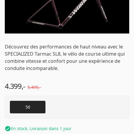
Email
*
Mot de passe
*
Découvrez des performances de haut niveau avec le
SPECIALIZED Tarmac SL8, le vélo de course ultime qui
combine vitesse et confort pour une expérience de
Se connecter
conduite incomparable.
4.399,-
5.499,-
Se souvenir de moi
Mot de passe oublié ?
56
En stock. Livraison dans 1 jour