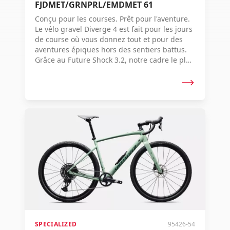
FJDMET/GRNPRL/EMDMET 61
Conçu pour les courses. Prêt pour l'aventure.
Le vélo gravel Diverge 4 est fait pour les jours
de course où vous donnez tout et pour des
aventures épiques hors des sentiers battus.
Grâce au Future Shock 3.2, notre cadre le plus
réactif à ce jour, une énorme capacité de
largeur de pneus et un grand espace de
rangement interne, le meilleur vélo gravel du
monde est devenu encore meilleur.
Poursuivez vos rêves - ou vos concurrents -
car avec ce vélo, tout est possible.
SPECIALIZED
95426-54