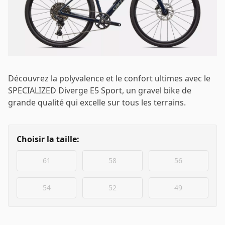
Connecter
Email
*
Découvrez la polyvalence et le confort ultimes avec le
Mot de passe
*
SPECIALIZED Diverge E5 Sport, un gravel bike de
grande qualité qui excelle sur tous les terrains.
Choisir la taille:
Se connecter
61
58
56
Se souvenir de moi
Mot de passe oublié ?
54
52
49