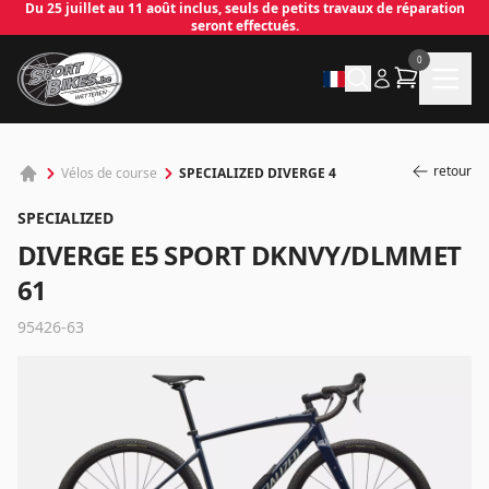
Du 25 juillet au 11 août inclus, seuls de petits travaux de réparation
seront effectués.
0
retour
SPECIALIZED DIVERGE 4
Vélos de course
SPECIALIZED
DIVERGE E5 SPORT DKNVY/DLMMET
61
95426-63
✕