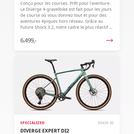
Conçu pour les courses. Prêt pour l'aventure.
Le Diverge 4-gravelbike est fait pour les jours
de course où vous donnez tout et pour des
aventures épiques hors réseau. Grâce au
Future Shock 3.2, notre cadre le plus réactif à
ce jour, une énorme possibilité de largeur de
pneu et un grand espace de rangement
6.499,-
interne, le meilleur gravelbike du monde est
désormais encore meilleur. Poursuivez vos
rêves - ou vos concurrents - car avec ce vélo,
tout est possible.
SPECIALIZED
95426-30
DIVERGE EXPERT DI2