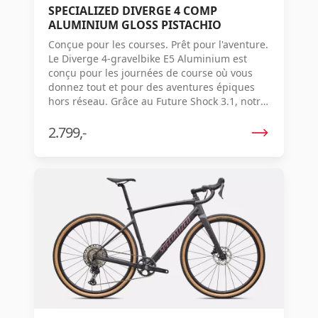
SPECIALIZED DIVERGE 4 COMP
ALUMINIUM GLOSS PISTACHIO
Conçue pour les courses. Prêt pour l'aventure.
Le Diverge 4-gravelbike E5 Aluminium est
conçu pour les journées de course où vous
donnez tout et pour des aventures épiques
hors réseau. Grâce au Future Shock 3.1, notre
cadre le plus réactif à ce jour, une énorme
largeur de pneu et un espace de rangement
2.799,-
interne important, le meilleur vélo de gravel
du monde est maintenant encore meilleur.
Poursuivez vos rêves - ou vos concurrents -
car avec ce vélo, tout est possible.