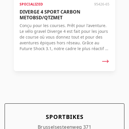
SPECIALIZED
95426-65
DIVERGE 4 SPORT CARBON
METOBSD/QTZMET
Conçu pour les courses. Prêt pour l'aventure.
Le vélo gravel Diverge 4 est fait pour les jours
de course où vous donnez tout et pour des
aventures épiques hors réseau. Grâce au
Future Shock 3.1, notre cadre le plus réactif à
ce jour, une énorme capacité de largeur de
pneus et un espace de rangement interne
important, le meilleur vélo de gravel du
monde est maintenant encore meilleur.
Poursuivez vos rêves - ou vos concurrents -
car avec ce vélo, vous pouvez faire les deux.
SPORTBIKES
Brusselsesteenweg 371