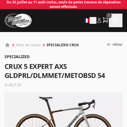
Du 25 juillet au 11 août inclus, seuls de petits travaux de réparation
seront effectués.
0
retour
SPECIALIZED CRUX
Vélos de course
SPECIALIZED
CRUX 5 EXPERT AXS
GLDPRL/DLMMET/METOBSD 54
91427-31
✕
Connecter
Email
*