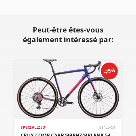
Peut-être êtes-vous
également intéressé par:
-25%
SPECIALIZED
91425-54
CRUX COMP CARB/PRPHZ/RBLPNK 54