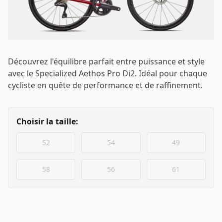
Email
*
Mot de passe
*
Découvrez l'équilibre parfait entre puissance et style
avec le Specialized Aethos Pro Di2. Idéal pour chaque
cycliste en quête de performance et de raffinement.
Se connecter
Choisir la taille:
52
54
49
Se souvenir de moi
Mot de passe oublié ?
58
56
61