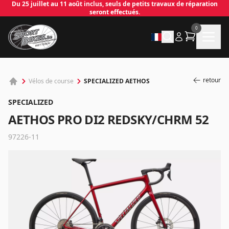
Du 25 juillet au 11 août inclus, seuls de petits travaux de réparation
seront effectués.
0
retour
SPECIALIZED AETHOS
Vélos de course
SPECIALIZED
AETHOS PRO DI2 REDSKY/CHRM 52
97226-11
✕
Connecter