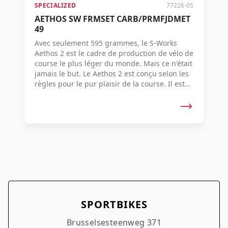
SPECIALIZED
77226-05
AETHOS SW FRMSET CARB/PRMFJDMET
49
Avec seulement 595 grammes, le S-Works
Aethos 2 est le cadre de production de vélo de
course le plus léger du monde. Mais ce n'était
jamais le but. Le Aethos 2 est conçu selon les
règles pour le pur plaisir de la course. Il est
conçu de manière à ce que vous ne fassiez
qu'un avec lui, incroyablement réactif, fluide
et sublime. Avec une possibilité de largeur de
pneus encore plus grande, des composants
raffinés et une géométrie basée sur les
données qui améliore l'ajustement, il offre
cette sensation de conduite exaltante à plus
de cyclistes que jamais. Aethos 2 dépasse les
règles parce que le vélo est plus important
que tout.
SPORTBIKES
Brusselsesteenweg 371