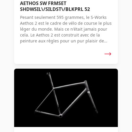
AETHOS SW FRMSET
SHDWSIL\/SILDST\/BLKPRL 52
Pesant seulement 595 grammes, le S-Works
Aethos 2 est le cadre de vélo de course le plus
léger du monde. Mais ce n'était jamais pour
cela. Le Aethos 2 est construit avec de la
peinture aux règles pour un pur plaisir de
course. Il est conçu de telle sorte que vous ne
faites qu'un avec lui, si incroyablement
réactif, doux et sublime. Avec une possibilité
de largeur de pneu encore plus grande, des
composants raffinés et une géométrie basée
sur les données qui améliore l'ajustement, il
offre cette sensation de conduite exaltante à
plus de cyclistes que jamais. L'Aethos 2 n'a
aucun respect pour les règles car le vélo
passe avant tout.