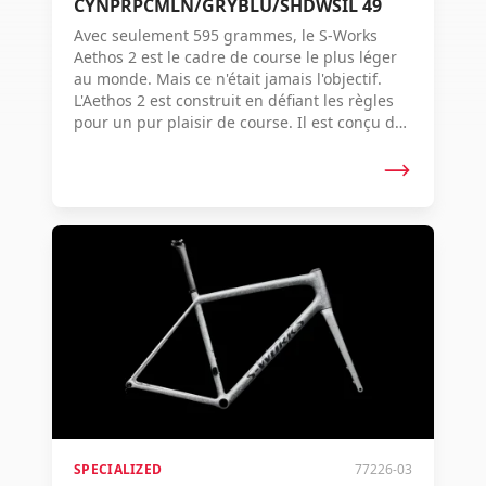
CYNPRPCMLN/GRYBLU/SHDWSIL 49
Avec seulement 595 grammes, le S-Works
Aethos 2 est le cadre de course le plus léger
au monde. Mais ce n'était jamais l'objectif.
L'Aethos 2 est construit en défiant les règles
pour un pur plaisir de course. Il est conçu de
telle manière que vous faites corps avec lui,
incroyablement réactif, doux et sublime. Avec
une capacité de largeur de pneu encore plus
grande, des composants raffinés et une
géométrie basée sur les données qui
améliore l'ajustement, il offre cette sensation
de conduite exaltante à plus de cyclistes que
jamais. Aethos 2 défie les règles car le
cyclisme prime avant tout.
SPECIALIZED
77226-03