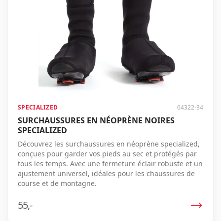
Connecter
Email
*
Mot de passe
*
SPECIALIZED
64322-34
SURCHAUSSURES EN NÉOPRÈNE NOIRES
Se connecter
SPECIALIZED
Découvrez les surchaussures en néoprène specialized,
conçues pour garder vos pieds au sec et protégés par
Se souvenir de moi
Mot de passe oublié ?
tous les temps. Avec une fermeture éclair robuste et un
ajustement universel, idéales pour les chaussures de
course et de montagne.
55,-