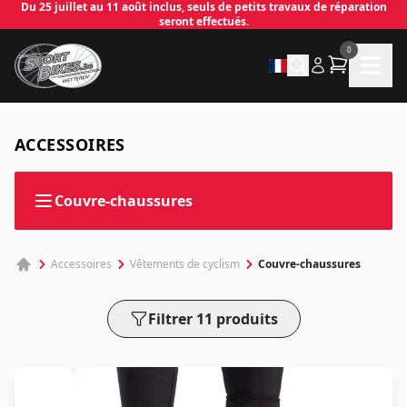
Du 25 juillet au 11 août inclus, seuls de petits travaux de réparation
seront effectués.
0
ACCESSOIRES
Couvre-chaussures
Couvre-chaussures
Accessoires
Vêtements de cyclism
Filtrer 11 produits
✕