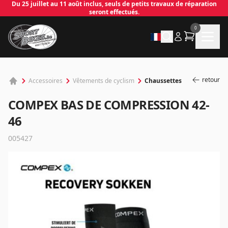
Du 25 juillet au 11 août inclus, seuls de petits travaux de réparation
seront effectués.
0
retour
Chaussettes
Accessoires
Vêtements de cyclism
COMPEX BAS DE COMPRESSION 42-
46
005427
✕
Connecter
Email
*