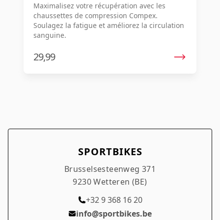
Maximalisez votre récupération avec les
(taille Medium) Contenu du tissu : 95 %
chaussettes de compression Compex.
polyamide, 5 % élasthanne.
Soulagez la fatigue et améliorez la circulation
sanguine.
29,99
SPORTBIKES
Brusselsesteenweg 371
9230 Wetteren (BE)
+32 9 368 16 20
info@sportbikes.be