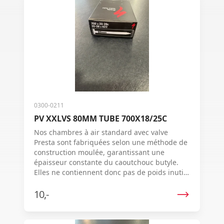
0300-0211
PV XXLVS 80MM TUBE 700X18/25C
Nos chambres à air standard avec valve
Presta sont fabriquées selon une méthode de
construction moulée, garantissant une
épaisseur constante du caoutchouc butyle.
Elles ne contiennent donc pas de poids inutile
et roulent en douceur  trajet après trajet.
Chaque chambre à air est vulcanisée
10,-
individuellement pour une épaisseur de paroi
uniforme, assurant une qualité supérieure et
des performances fiables.