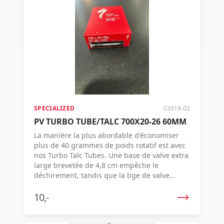
SPECIALIZED
03019-02
PV TURBO TUBE/TALC 700X20-26 60MM
La manière la plus abordable d'économiser
plus de 40 grammes de poids rotatif est avec
nos Turbo Talc Tubes. Une base de valve extra
large brevetée de 4,8 cm empêche le
déchirement, tandis que la tige de valve
partiellement encapsulée assure un
raccordement net et sans problème avec les
10,-
pompes. Notre chambre à air la plus légère et
la plus souple à ce jour — également prouvée