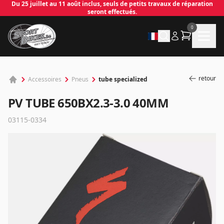
Du 25 juillet au 11 août inclus, seuls de petits travaux de réparation
seront effectués.
0
retour
tube specialized
Accessoires
Pneus
PV TUBE 650BX2.3-3.0 40MM
03115-0334
✕
Connecter
Email
*