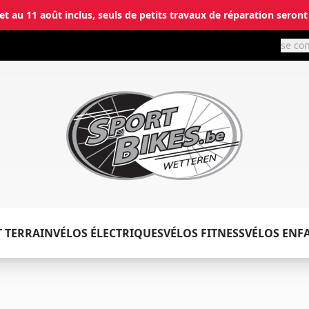
let au 11 août inclus, seuls de petits travaux de réparation seront
se co
✕
T TERRAIN
VÉLOS ÉLECTRIQUES
VÉLOS FITNESS
VÉLOS ENF
Connecter
Email
*