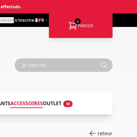
 effectués.
/
nnecter
s'inscrire
FR
0
PANIER
ANTS
ACCESSOIRES
OUTLET
38
retour