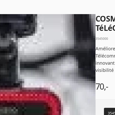
Mot de passe
*
COSM
TéL
3545000
Se connecter
Améliore
Télécomm
Se souvenir de moi
Mot de passe oublié ?
innovante
visibilit
70,-
354