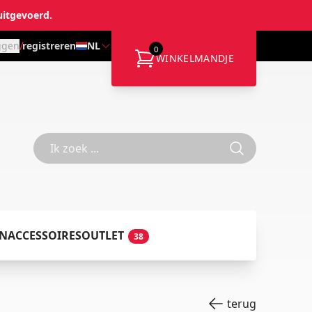
uitgevoerd.
/
ggen
registreren
NL
0
WINKELMANDJE
EN
ACCESSOIRES
OUTLET
38
terug