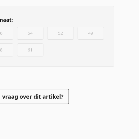
maat:
6
54
52
49
8
61
 vraag over dit artikel?