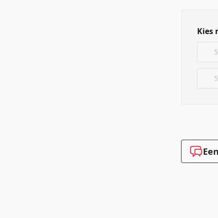
Kies 
5
5
Een