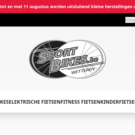
i tot en met 11 augustus worden uitsluitend kleine herstellingen 
inlo
✕
Inloggen
KES
ELEKTRISCHE FIETSEN
FITNESS FIETSEN
KINDERFIETS
Emailadres
*