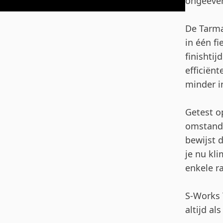
ongeëven
De Tarma
in één fi
finishtij
efficiënt
minder i
Getest o
omstandi
bewijst 
je nu kli
enkele ra
S-Works 
altijd al