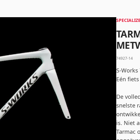
Wachtwoord
*
SPECIALIZ
TARM
METW
Inloggen
74927-14
Mij onthouden
Wachtwoord vergeten?
S-Works 
Eén fiets
De volle
snelste r
ontwikkel
is. Niet
Tarmac oo