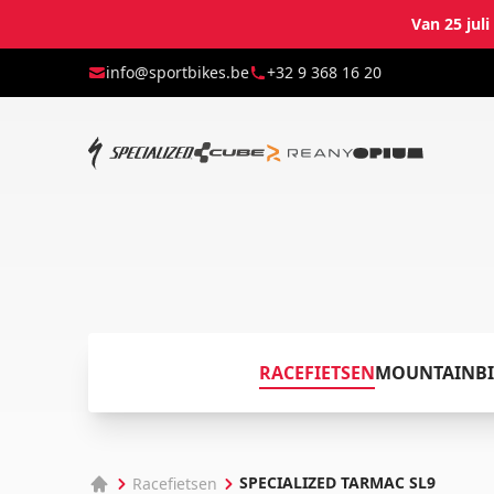
Van 25 jul
info@sportbikes.be
+32 9 368 16 20
RACEFIETSEN
MOUNTAINBI
SPECIALIZED TARMAC SL9
Racefietsen