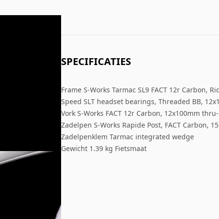
SPECIFICATIES
Frame S-Works Tarmac SL9 FACT 12r Carbon, Rid
Speed SLT headset bearings, Threaded BB, 12x1
Vork S-Works FACT 12r Carbon, 12x100mm thru-a
Zadelpen S-Works Rapide Post, FACT Carbon, 1
Zadelpenklem Tarmac integrated wedge
Gewicht 1.39 kg Fietsmaat