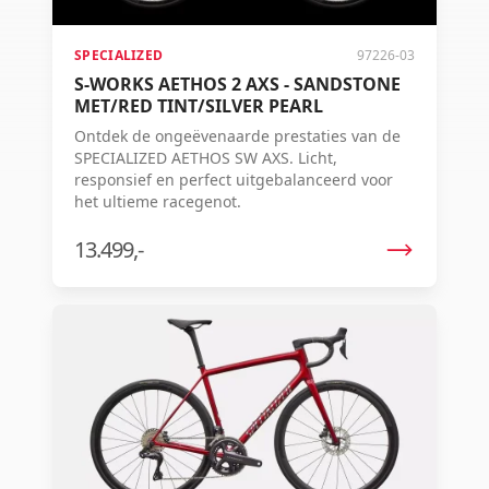
SPECIALIZED
97226-03
S-WORKS AETHOS 2 AXS - SANDSTONE
MET/RED TINT/SILVER PEARL
Ontdek de ongeëvenaarde prestaties van de
SPECIALIZED AETHOS SW AXS. Licht,
responsief en perfect uitgebalanceerd voor
het ultieme racegenot.
13.499,-