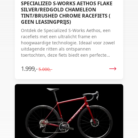
SPECIALIZED S-WORKS AETHOS FLAKE
SILVER/REDGOLD CHAMELEON
TINT/BRUSHED CHROME RACEFIETS (
GEEN LEASINGPRIJS)
Ontdek de Specialized S-Works Aethos, een
racefiets met een ultralicht frame en
hoogwaardige technologie. Ideaal voor zowel
uitdagende ritten als ontspannen
toertochten, deze fiets biedt een perfecte
balans tussen stijl en prestaties.
1.999,-
5.000,-