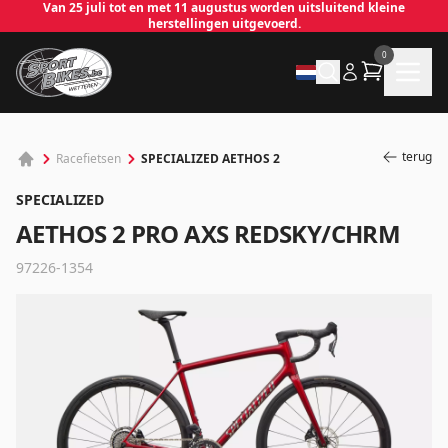
Van 25 juli tot en met 11 augustus worden uitsluitend kleine
herstellingen uitgevoerd.
0
terug
SPECIALIZED AETHOS 2
Racefietsen
SPECIALIZED
AETHOS 2 PRO AXS REDSKY/CHRM
97226-1354
✕
Inloggen
Emailadres
*