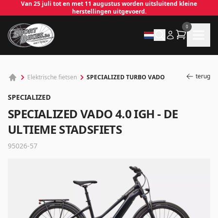
Van 25 juli tot en met 11 augustus worden uitsluitend kleine
herstellingen uitgevoerd.
0
terug
SPECIALIZED TURBO VADO
Elektrische fietsen
SPECIALIZED
SPECIALIZED VADO 4.0 IGH - DE
ULTIEME STADSFIETS
95026-57
✕