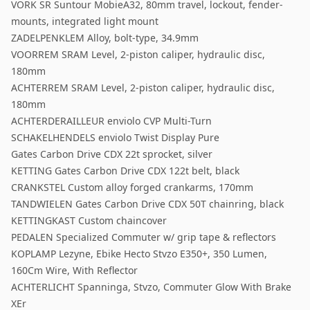
VORK SR Suntour MobieA32, 80mm travel, lockout, fender-
mounts, integrated light mount
ZADELPENKLEM Alloy, bolt-type, 34.9mm
VOORREM SRAM Level, 2-piston caliper, hydraulic disc,
180mm
ACHTERREM SRAM Level, 2-piston caliper, hydraulic disc,
180mm
ACHTERDERAILLEUR enviolo CVP Multi-Turn
SCHAKELHENDELS enviolo Twist Display Pure
Gates Carbon Drive CDX 22t sprocket, silver
KETTING Gates Carbon Drive CDX 122t belt, black
CRANKSTEL Custom alloy forged crankarms, 170mm
TANDWIELEN Gates Carbon Drive CDX 50T chainring, black
KETTINGKAST Custom chaincover
PEDALEN Specialized Commuter w/ grip tape & reflectors
KOPLAMP Lezyne, Ebike Hecto Stvzo E350+, 350 Lumen,
160Cm Wire, With Reflector
ACHTERLICHT Spanninga, Stvzo, Commuter Glow With Brake
XEr