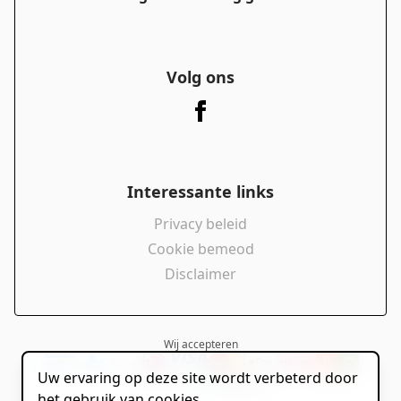
Volg ons
Interessante links
Privacy beleid
Cookie bemeod
Disclaimer
Wij accepteren
Uw ervaring op deze site wordt verbeterd door
powered by
het gebruik van cookies.