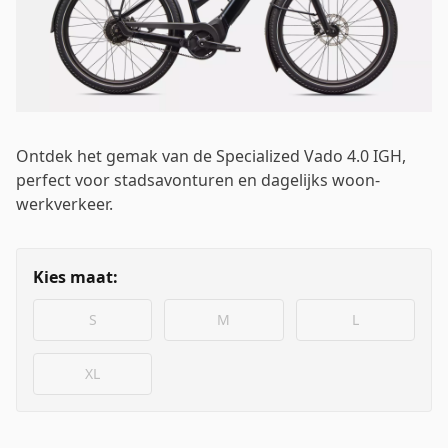
Inloggen
Emailadres
*
Ontdek het gemak van de Specialized Vado 4.0 IGH,
perfect voor stadsavonturen en dagelijks woon-
Wachtwoord
*
werkverkeer.
Kies maat:
Inloggen
S
M
L
XL
Mij onthouden
Wachtwoord vergeten?