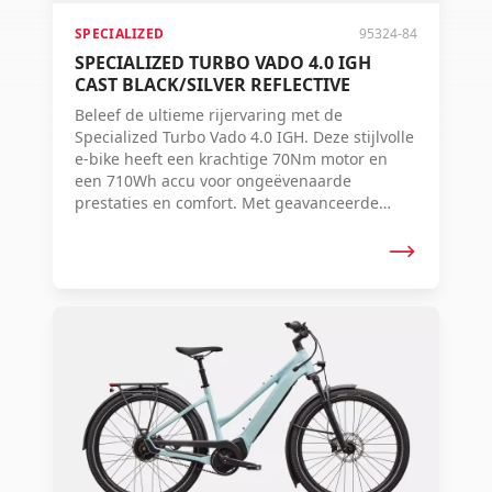
SPECIALIZED
95324-84
SPECIALIZED TURBO VADO 4.0 IGH
CAST BLACK/SILVER REFLECTIVE
Beleef de ultieme rijervaring met de
Specialized Turbo Vado 4.0 IGH. Deze stijlvolle
e-bike heeft een krachtige 70Nm motor en
een 710Wh accu voor ongeëvenaarde
prestaties en comfort. Met geavanceerde
technologie, hoogwaardige componenten en
een elegant ontwerp, biedt deze fiets alles
wat je nodig hebt voor zowel stedelijke als
landelijke avonturen.