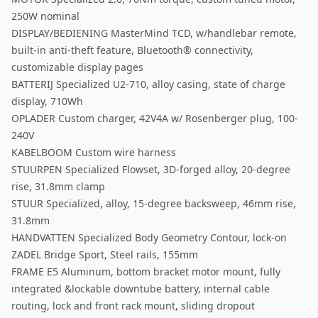
250W nominal
DISPLAY/BEDIENING MasterMind TCD, w/handlebar remote,
built-in anti-theft feature, Bluetooth® connectivity,
customizable display pages
BATTERIJ Specialized U2-710, alloy casing, state of charge
display, 710Wh
OPLADER Custom charger, 42V4A w/ Rosenberger plug, 100-
240V
KABELBOOM Custom wire harness
STUURPEN Specialized Flowset, 3D-forged alloy, 20-degree
rise, 31.8mm clamp
STUUR Specialized, alloy, 15-degree backsweep, 46mm rise,
31.8mm
HANDVATTEN Specialized Body Geometry Contour, lock-on
ZADEL Bridge Sport, Steel rails, 155mm
FRAME E5 Aluminum, bottom bracket motor mount, fully
integrated &lockable downtube battery, internal cable
routing, lock and front rack mount, sliding dropout