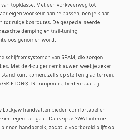
g van topklasse. Met een vorkveerweg tot
ar eigen voorkeur aan te passen, ben je klaar
n tot ruige bosroutes. De gespecialiseerde
dezachte demping en trail-tuning
eiteloos genomen wordt.
che schijfremsystemen van SRAM, die zorgen
ies. Met de 4-zuiger remklauwen weet je zeker
tilstand kunt komen, zelfs op steil en glad terrein.
an GRIPTON® T9 compound, bieden daarbij
ity Lockjaw handvatten bieden comfortabel en
plezier tegemoet gaat. Dankzij de SWAT interne
binnen handbereik, zodat je voorbereid blijft op