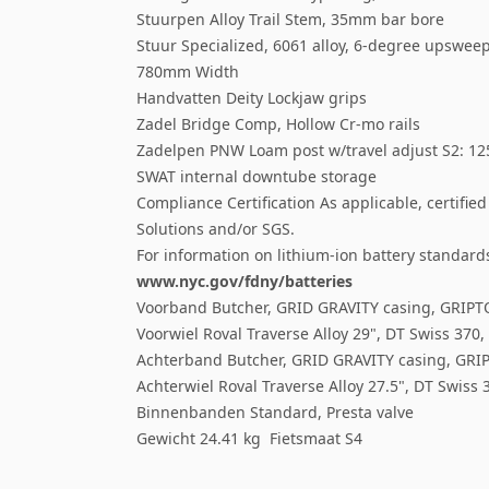
Stuurpen Alloy Trail Stem, 35mm bar bore
Stuur Specialized, 6061 alloy, 6-degree upswe
780mm Width
Handvatten Deity Lockjaw grips
Zadel Bridge Comp, Hollow Cr-mo rails
Zadelpen PNW Loam post w/travel adjust S2: 
SWAT internal downtube storage
Compliance Certification As applicable, certifie
Solutions and/or SGS.
For information on lithium-ion battery standards
www.nyc.gov/fdny/batteries
Voorband Butcher, GRID GRAVITY casing, GRIP
Voorwiel Roval Traverse Alloy 29", DT Swiss 37
Achterband Butcher, GRID GRAVITY casing, GRI
Achterwiel Roval Traverse Alloy 27.5", DT Swis
Binnenbanden Standard, Presta valve
Gewicht 24.41 kg Fietsmaat S4