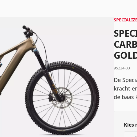
Wachtwoord
*
SPECIALIZ
SPEC
CARB
Inloggen
GOLD
95224-33
Mij onthouden
Wachtwoord vergeten?
De Speci
kracht en
de baas 
Kies 