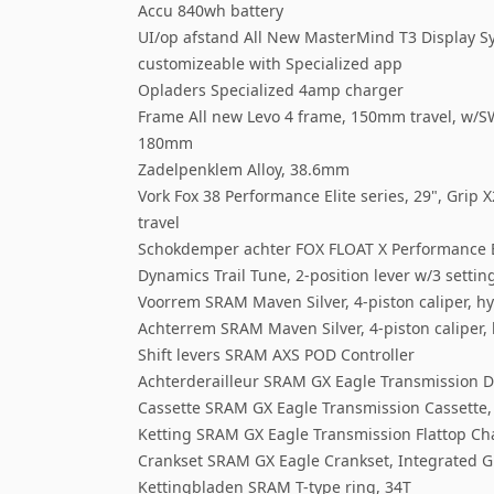
Accu 840wh battery
UI/op afstand All New MasterMind T3 Display Sys
customizeable with Specialized app
Opladers Specialized 4amp charger
Frame All new Levo 4 frame, 150mm travel, w/SWA
180mm
Zadelpenklem Alloy, 38.6mm
Vork Fox 38 Performance Elite series, 29", Gri
travel
Schokdemper achter FOX FLOAT X Performance El
Dynamics Trail Tune, 2-position lever w/3 sett
Voorrem SRAM Maven Silver, 4-piston caliper, h
Achterrem SRAM Maven Silver, 4-piston caliper,
Shift levers SRAM AXS POD Controller
Achterderailleur SRAM GX Eagle Transmission D
Cassette SRAM GX Eagle Transmission Cassette,
Ketting SRAM GX Eagle Transmission Flattop Ch
Crankset SRAM GX Eagle Crankset, Integrated
Kettingbladen SRAM T-type ring, 34T