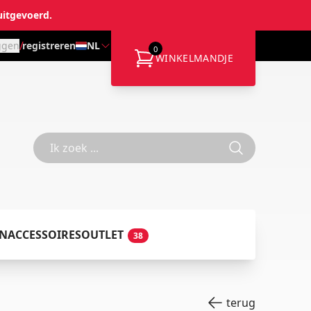
uitgevoerd.
/
ggen
registreren
NL
0
WINKELMANDJE
EN
ACCESSOIRES
OUTLET
38
terug