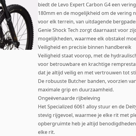
biedt de Levo Expert Carbon G4 een verin
180mm en de mogelijkheid om de vering na
voor elk terrein, van uitdagende bergpade
Genie Shock Tech zorgt daarnaast voor zij
mogelijkheden, waarmee elk obstakel mo
Veiligheid en precisie binnen handbereik
Veiligheid staat voorop, met de hydraulis
voor betrouwbare en krachtige remprestat
dat je altijd veilig en met vertrouwen tot s
De robuuste Butcher banden, voorzien v
maximale grip en duurzaamheid.
Ongeëvenaarde rijbeleving
Het Specialized 6061 alloy stuur en de De
stevig rijgevoel, waarmee je elke rit met 
opbergruimte heb je altijd benodigdheden 
elke rit.