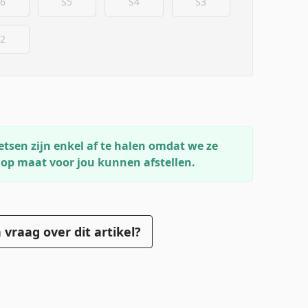
6
S5
S4
S3
2
etsen zijn enkel af te halen omdat we ze
 op maat voor jou kunnen afstellen.
 vraag over dit artikel?