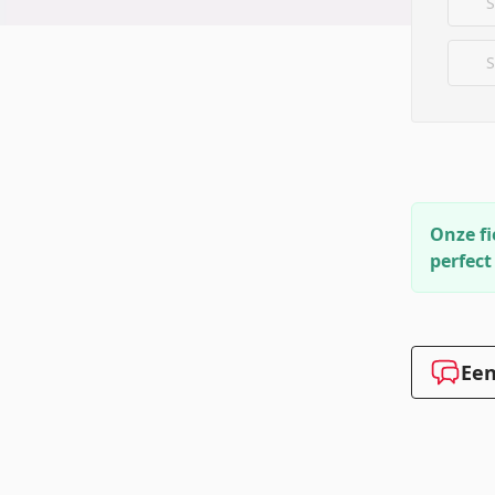
S
S
Onze fi
perfect
Een