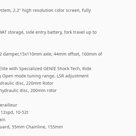
tem, 2.2" high resolution color screen, fully
T storage, side entry battery, fork travel up to
p X2 damper,15x110mm axle, 44mm offset, 160mm of
ite with Specialized GENIE Shock Tech, Ride
ing Open mode tuning range, LSR adjustment
ydraulic disc, 220mm Rotor
 hydraulic disc, 200mm rotor
erailleur
 12spd, 10-52t
ain
 Guard, 55mm Chainline, 155mm