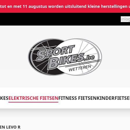
i tot en met 11 augustus worden uitsluitend kleine herstellingen 
inlo
✕
KES
ELEKTRISCHE FIETSEN
FITNESS FIETSEN
KINDERFIETS
Inloggen
Emailadres
*
EN LEVO R