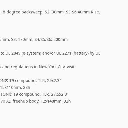
ep, 8-degree backsweep, S2: 30mm, S3-S6:40mm Rise,
125mm, S3: 170mm, S4/S5/S6: 200mm
d to UL 2849 (e-system) and/or UL 2271 (battery) by UL
 and regulations in New York City, visit:
TON® T9 compound, TLR, 29x2.3"
0, 15x110mm, 28h
PTON® T9 compound, TLR, 27.5x2.3"
s 370 XD freehub body, 12x148mm, 32h