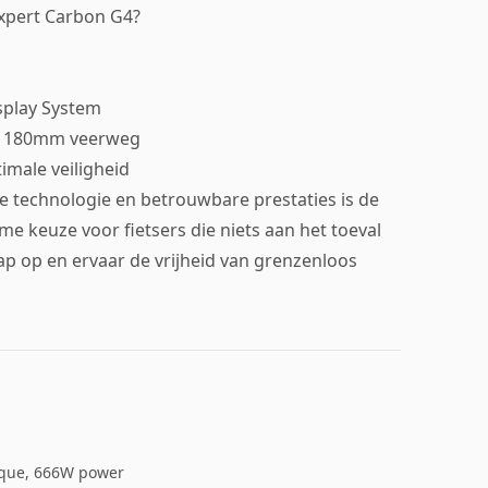
Expert Carbon G4?
splay System
et 180mm veerweg
male veiligheid
ve technologie en betrouwbare prestaties is de
me keuze voor fietsers die niets aan het toeval
ap op en ervaar de vrijheid van grenzenloos
rque, 666W power