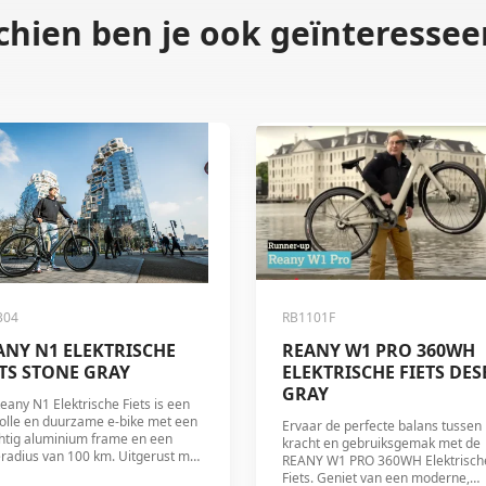
chien ben je ook geïnteresseer
304
RB1101F
ANY N1 ELEKTRISCHE
REANY W1 PRO 360WH
ETS STONE GRAY
ELEKTRISCHE FIETS DES
GRAY
eany N1 Elektrische Fiets is een
lvolle en duurzame e-bike met een
Ervaar de perfecte balans tussen
htig aluminium frame en een
kracht en gebruiksgemak met de
eradius van 100 km. Uitgerust met
REANY W1 PRO 360WH Elektrisch
LCD-display, torque sensor en
Fiets. Geniet van een moderne,