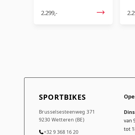
een 
voor
2.299,-
2.2
SPORTBIKES
Ope
Brusselsesteenweg 371
Dins
9230 Wetteren (BE)
van 
tot 
+32 9 368 16 20