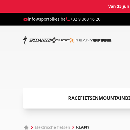
Van 25 jul
info@sportbikes.be
+32 9 368 16 20
RACEFIETSEN
MOUNTAINBI
REANY
Elektrische fietsen