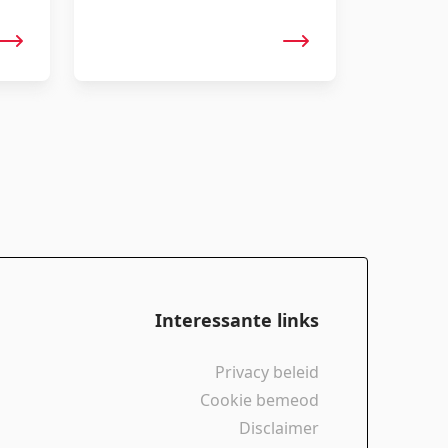
0Wh
met functionaliteit.
Interessante links
Privacy beleid
Cookie bemeod
Disclaimer