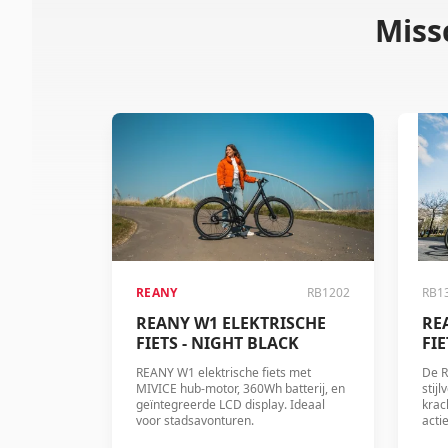
Miss
REANY
RB1202
RB1
REANY W1 ELEKTRISCHE
RE
FIETS - NIGHT BLACK
FI
REANY W1 elektrische fiets met
De R
MIVICE hub-motor, 360Wh batterij, en
stij
geïntegreerde LCD display. Ideaal
krac
voor stadsavonturen.
acti
een 