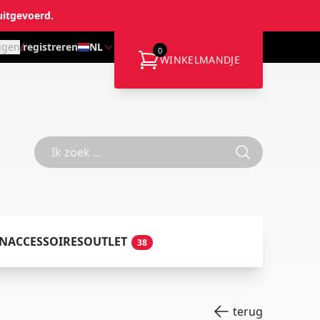
uitgevoerd.
/
ggen
registreren
NL
0
WINKELMANDJE
EN
ACCESSOIRES
OUTLET
38
terug