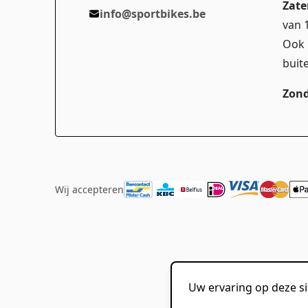
Zate
info@sportbikes.be
van 
Ook 
buit
Zond
Wij accepteren
Uw ervaring op deze si