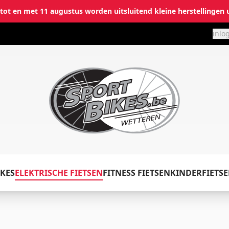
i tot en met 11 augustus worden uitsluitend kleine herstellingen 
inlo
✕
Inloggen
KES
ELEKTRISCHE FIETSEN
FITNESS FIETSEN
KINDERFIETS
Emailadres
*