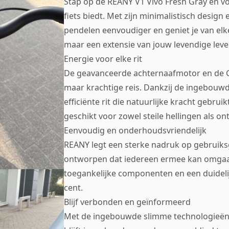
Stap op de REANY V1 Vivo Fresh Gray en voe
fiets biedt. Met zijn minimalistisch design
pendelen eenvoudiger en geniet je van elke 
maar een extensie van jouw levendige leven
Energie voor elke rit
De geavanceerde achternaafmotor en de Ga
maar krachtige reis. Dankzij de ingebouwd
efficiënte rit die natuurlijke kracht gebruik
geschikt voor zowel steile hellingen als o
Eenvoudig en onderhoudsvriendelijk
REANY legt een sterke nadruk op gebruiks
ontworpen dat iedereen ermee kan omgaa
toegankelijke componenten en een duidelij
cent.
Blijf verbonden en geïnformeerd
Met de ingebouwde slimme technologieën zo