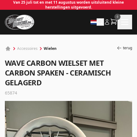
Van 25 juli tot en met 11 augustus worden uitsluitend kleine
herstellingen uitgevoerd.
0
terug
Wielen
Accessoires
WAVE CARBON WIELSET MET
CARBON SPAKEN - CERAMISCH
GELAGERD
65874
✕
Inloggen