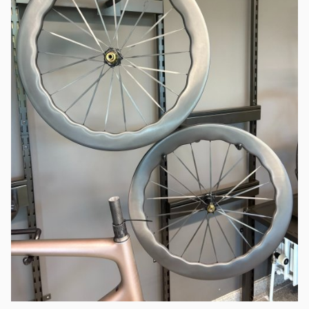
Emailadres
*
Wachtwoord
*
Inloggen
Mij onthouden
Wachtwoord vergeten?