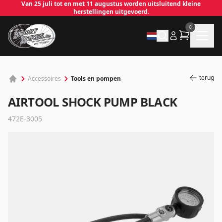
Van 25 juli tot en met 11 augustus worden uitsluitend kleine
herstellingen uitgevoerd.
0
terug
Tools en pompen
Accessoires
AIRTOOL SHOCK PUMP BLACK
472E-3005
✕
Inloggen
Emailadres
*