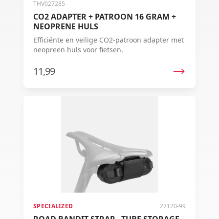
THV027285
CO2 ADAPTER + PATROON 16 GRAM +
NEOPRENE HULS
Efficiënte en veilige CO2-patroon adapter met
neopreen huls voor fietsen.
11,99
SPECIALIZED
27120-99
ROAD BANDIT STRAP - TUBE STORAGE