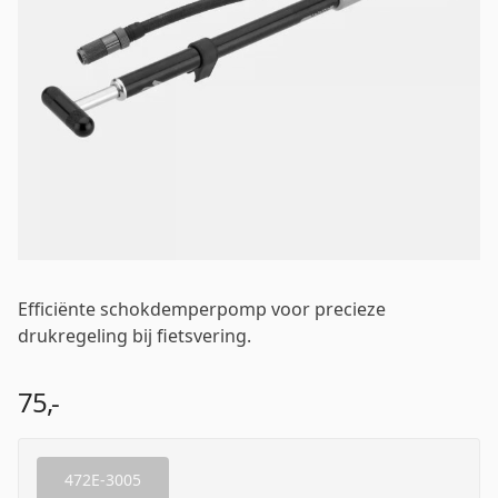
Wachtwoord
*
Inloggen
Mij onthouden
Wachtwoord vergeten?
Efficiënte schokdemperpomp voor precieze
drukregeling bij fietsvering.
75,-
472E-3005