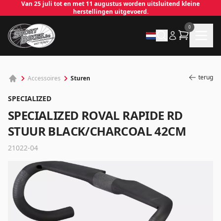
Van 25 juli tot en met 11 augustus worden uitsluitend kleine
herstellingen uitgevoerd.
0
terug
Sturen
Accessoires
SPECIALIZED
SPECIALIZED ROVAL RAPIDE RD
STUUR BLACK/CHARCOAL 42CM
✕
21022-04
Inloggen
Emailadres
*