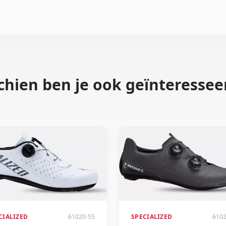
chien ben je ook geïnteresseer
CIALIZED
61020-55
SPECIALIZED
6102