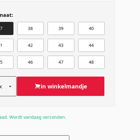
maat:
7
38
39
40
1
42
43
44
5
46
47
48
in winkelmandje
raad. Wordt vandaag verzonden.