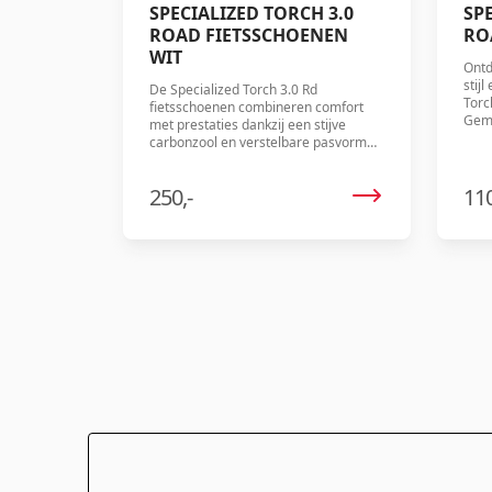
SPECIALIZED TORCH 3.0
SP
ROAD FIETSSCHOENEN
RO
WIT
Ontd
stij
De Specialized Torch 3.0 Rd
Torc
fietsschoenen combineren comfort
Gema
met prestaties dankzij een stijve
wiel
carbonzool en verstelbare pasvorm
ultie
met BOA-sluitingen. Ideaal voor
fietsers die efficiëntie zonder pijn
250,-
110
willen.