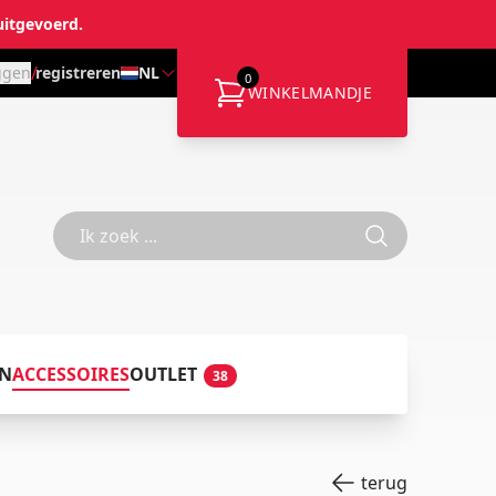
uitgevoerd.
/
ggen
registreren
NL
0
WINKELMANDJE
EN
ACCESSOIRES
OUTLET
38
terug