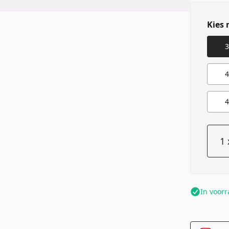
Kies 
3
4
4
In voor