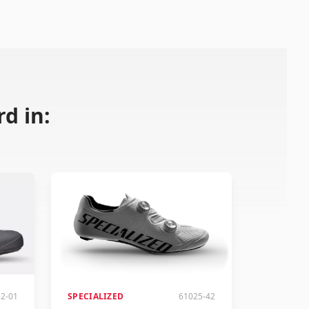
d in:
2-01
SPECIALIZED
61025-42