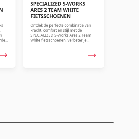
SPECIALIZED S-WORKS
N
ARES 2 TEAM WHITE
FIETSSCHOENEN
ks
Ontdek de perfecte combinatie van
.
kracht, comfort en stijl met de
n
SPECIALIZED S-Works Ares 2 Team
rde
White fietsschoenen. Verbeter je
prestaties met 7 watt extra vermogen
®-
en geniet van ultiem comfort dankzij
geavanceerde constructie.