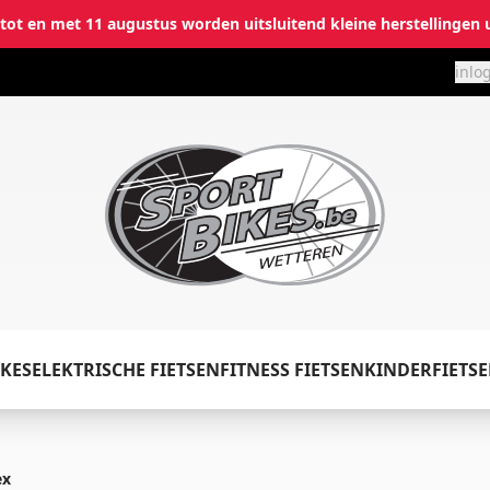
i tot en met 11 augustus worden uitsluitend kleine herstellingen 
inlo
✕
Inloggen
KES
ELEKTRISCHE FIETSEN
FITNESS FIETSEN
KINDERFIETS
Emailadres
*
ex