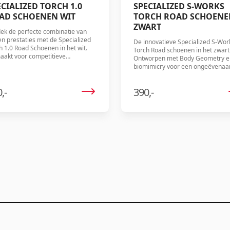
ECIALIZED TORCH 1.0
SPECIALIZED S-WORKS
AD SCHOENEN WIT
TORCH ROAD SCHOENE
ZWART
ek de perfecte combinatie van
l en prestaties met de Specialized
De innovatieve Specialized S-Wor
h 1.0 Road Schoenen in het wit.
Torch Road schoenen in het zwart
akt voor competitieve
Ontworpen met Body Geometry e
renners, bieden deze schoenen
biomimicry voor een ongeëvenaa
m comfort, efficiëntie en stijl.
pasvorm en prestaties. Met
geoptimaliseerde pasvorm, BOA
,-
390,-
systeem en verbeterde
krachtoverbrenging zijn deze
schoenen perfect voor elke
fietsliefhebber.