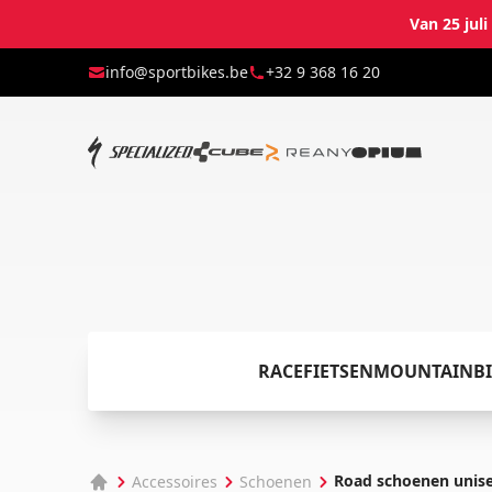
Van 25 jul
info@sportbikes.be
+32 9 368 16 20
RACEFIETSEN
MOUNTAINBI
Road schoenen unis
Accessoires
Schoenen