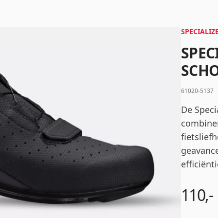
Wachtwoord
*
SPECIALIZ
SPEC
SCHO
Inloggen
61020-5137
Mij onthouden
Wachtwoord vergeten?
De Speci
combiner
fietslie
geavance
efficiënt
110,-