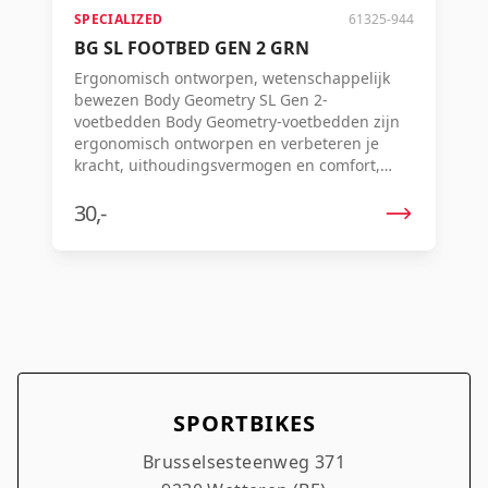
SPECIALIZED
61325-944
BG SL FOOTBED GEN 2 GRN
Ergonomisch ontworpen, wetenschappelijk
bewezen Body Geometry SL Gen 2-
voetbedden Body Geometry-voetbedden zijn
ergonomisch ontworpen en verbeteren je
kracht, uithoudingsvermogen en comfort,
doordat de uitlijning van je heup, knie en voet
wordt geoptimaliseerd. Het is bewezen dat ze
30,-
je kracht vergroten en blessures
verminderen, en ze bieden ondersteuning op
maat voor de lengteboog en
middenvoetsbeentjes, met drie contouropties.
Ze zijn gemaakt van gepatenteerd
lichtgewicht schuim voor langdurige
prestaties en werken het beste in combinatie
met Body Geometry-schoenen. Dit levert je
namelijk zeven Watt extra vermogen op.
SPORTBIKES
Brusselsesteenweg 371