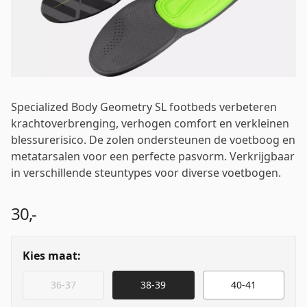
Wachtwoord
*
Specialized Body Geometry SL footbeds verbeteren
krachtoverbrenging, verhogen comfort en verkleinen
blessurerisico. De zolen ondersteunen de voetboog en
Inloggen
metatarsalen voor een perfecte pasvorm. Verkrijgbaar
in verschillende steuntypes voor diverse voetbogen.
Mij onthouden
Wachtwoord vergeten?
30,-
Kies maat:
36-37
38-39
40-41