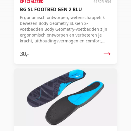
SPECIALIZED
61325-934
BG SL FOOTBED GEN 2 BLU
Ergonomisch ontworpen, wetenschappelijk
bewezen Body Geometry SL Gen 2-
voetbedden Body Geometry-voetbedden zijn
ergonomisch ontworpen en verbeteren je
kracht, uithoudingsvermogen en comfort,
doordat de uitlijning van je heup, knie en voet
wordt geoptimaliseerd. Het is bewezen dat ze
30,-
je kracht vergroten en blessures
verminderen, en ze bieden ondersteuning op
maat voor de lengteboog en
middenvoetsbeentjes, met drie contouropties.
Ze zijn gemaakt van gepatenteerd
lichtgewicht schuim voor langdurige
prestaties en werken het beste in combinatie
met Body Geometry-schoenen. Dit levert je
namelijk zeven Watt extra vermogen op.