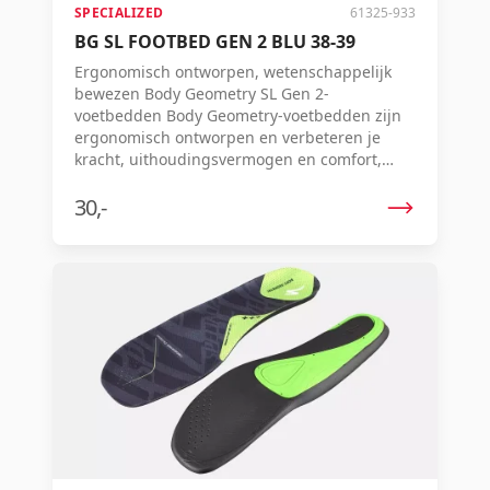
SPECIALIZED
61325-933
BG SL FOOTBED GEN 2 BLU 38-39
Ergonomisch ontworpen, wetenschappelijk
bewezen Body Geometry SL Gen 2-
voetbedden Body Geometry-voetbedden zijn
ergonomisch ontworpen en verbeteren je
kracht, uithoudingsvermogen en comfort,
doordat de uitlijning van je heup, knie en voet
wordt geoptimaliseerd. Het is bewezen dat ze
30,-
je kracht vergroten en blessures
verminderen, en ze bieden ondersteuning op
maat voor de lengteboog en
middenvoetsbeentjes, met drie contouropties.
Ze zijn gemaakt van gepatenteerd
lichtgewicht schuim voor langdurige
prestaties en werken het beste in combinatie
met Body Geometry-schoenen. Dit levert je
namelijk zeven Watt extra vermogen op.