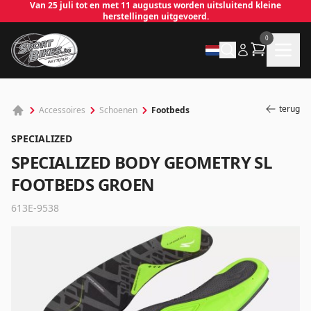
Van 25 juli tot en met 11 augustus worden uitsluitend kleine
herstellingen uitgevoerd.
0
terug
Footbeds
Accessoires
Schoenen
SPECIALIZED
SPECIALIZED BODY GEOMETRY SL
FOOTBEDS GROEN
613E-9538
✕
Inloggen
Emailadres
*