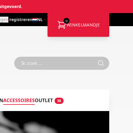
uitgevoerd.
/
ggen
registreren
NL
0
WINKELMANDJE
EN
ACCESSOIRES
OUTLET
38