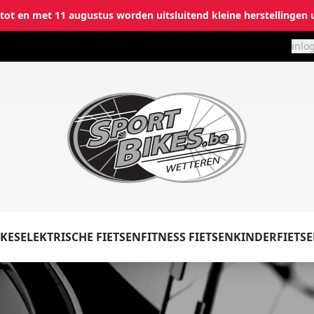
i tot en met 11 augustus worden uitsluitend kleine herstellingen 
inlo
✕
Inloggen
Emailadres
*
KES
ELEKTRISCHE FIETSEN
FITNESS FIETSEN
KINDERFIETS
Wachtwoord
*