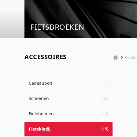
FIETSBROEKEN
ACCESSOIRES
Acces
Cadeaubon
(1)
Schoenen
(25)
Fietshelmen
(13)
Fietskledij
(15)