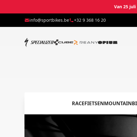
Van 25 jul
info@sportbikes.be
+32 9 368 16 20
RACEFIETSEN
MOUNTAINBI