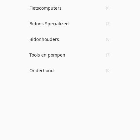
Fietscomputers
(0)
Bidons Specialized
(3)
Bidonhouders
(6)
Tools en pompen
(7)
Onderhoud
(0)