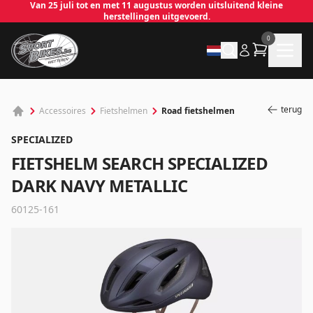
Van 25 juli tot en met 11 augustus worden uitsluitend kleine
herstellingen uitgevoerd.
0
terug
Road fietshelmen
Accessoires
Fietshelmen
SPECIALIZED
FIETSHELM SEARCH SPECIALIZED
DARK NAVY METALLIC
✕
60125-161
Inloggen
Emailadres
*