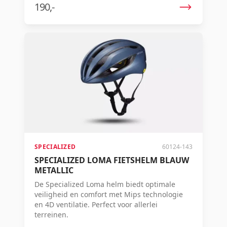
snelheid of rijervaring.
190,-
SPECIALIZED
60124-143
SPECIALIZED LOMA FIETSHELM BLAUW
METALLIC
De Specialized Loma helm biedt optimale
veiligheid en comfort met Mips technologie
en 4D ventilatie. Perfect voor allerlei
terreinen.