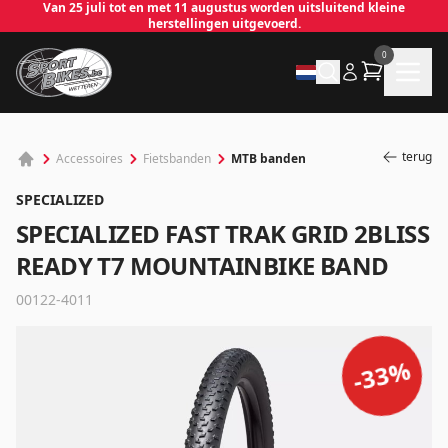
Van 25 juli tot en met 11 augustus worden uitsluitend kleine
herstellingen uitgevoerd.
0
terug
MTB banden
Accessoires
Fietsbanden
SPECIALIZED
SPECIALIZED FAST TRAK GRID 2BLISS
READY T7 MOUNTAINBIKE BAND
00122-4011
✕
%
33
-
Inloggen
Emailadres
*