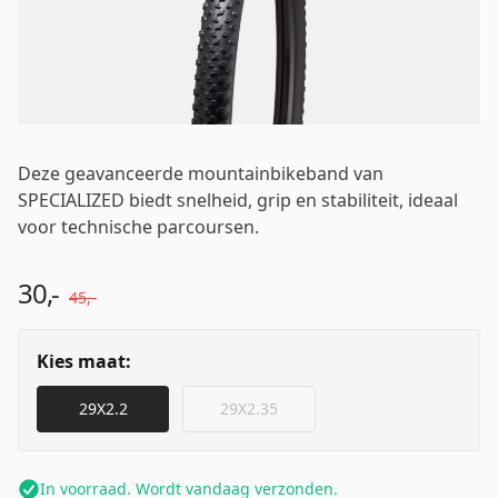
Wachtwoord
*
Deze geavanceerde mountainbikeband van
SPECIALIZED biedt snelheid, grip en stabiliteit, ideaal
Inloggen
voor technische parcoursen.
30,-
Mij onthouden
Wachtwoord vergeten?
45,-
Kies maat:
29X2.2
29X2.35
In voorraad. Wordt vandaag verzonden.