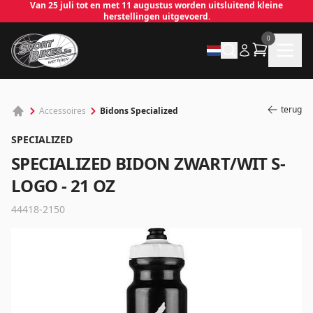
Van 25 juli tot en met 11 augustus worden uitsluitend kleine
herstellingen uitgevoerd.
0
terug
Bidons Specialized
Accessoires
SPECIALIZED
SPECIALIZED BIDON ZWART/WIT S-
LOGO - 21 OZ
✕
44418-2150
Inloggen
Emailadres
*