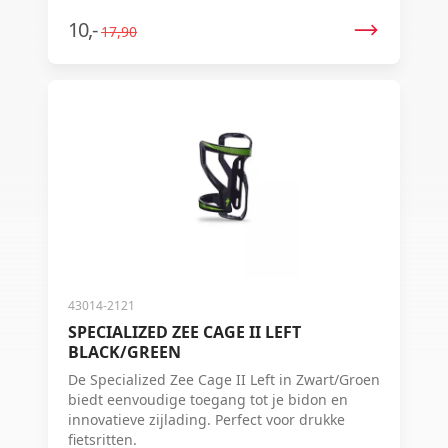
stevige grip en een stijlvol design in wit,
zwart en rood is deze houder een perfecte
10,-
17,90
toevoeging aan je fietsuitrusting.
43014-2121
SPECIALIZED ZEE CAGE II LEFT
BLACK/GREEN
De Specialized Zee Cage II Left in Zwart/Groen
biedt eenvoudige toegang tot je bidon en
innovatieve zijlading. Perfect voor drukke
fietsritten.