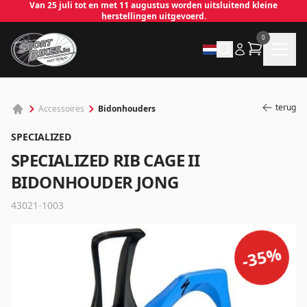
Van 25 juli tot en met 11 augustus worden uitsluitend kleine
herstellingen uitgevoerd.
0
terug
Bidonhouders
Accessoires
SPECIALIZED
SPECIALIZED RIB CAGE II
BIDONHOUDER JONG
43021-1003
✕
%
35
-
Inloggen
Emailadres
*